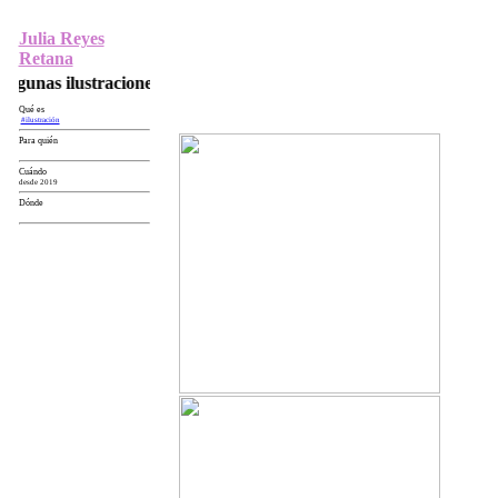
Julia Reyes
Retana
Algunas ilustraciones
Qué es
#ilustración
Para quién
Cuándo
desde 2019
Dónde