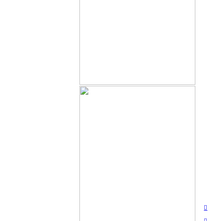
︎︎︎
︎︎︎